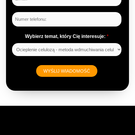
m
a
L
i
i
l
c
*
Wybierz temat, który Cię interesuje:
*
z
b
y
*
WYŚLIJ WIADOMOŚĆ