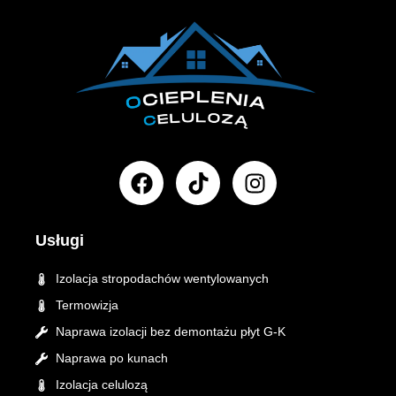
F
T
I
a
i
n
c
k
s
e
t
t
Usługi
b
o
a
o
k
g
Izolacja stropodachów wentylowanych
o
r
Termowizja
k
a
Naprawa izolacji bez demontażu płyt G-K
m
Naprawa po kunach
Izolacja celulozą