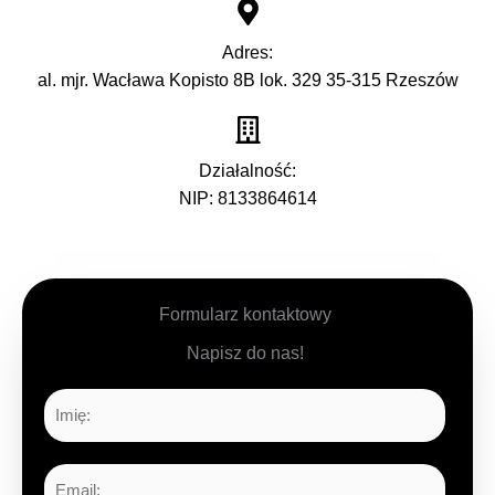
Adres:
al. mjr. Wacława Kopisto 8B lok. 329 35-315 Rzeszów
Działalność:
NIP: 8133864614
Formularz kontaktowy
Napisz do nas!
I
m
i
E
ę