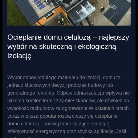
na
skuteczną
i
ekologiczną
Ocieplanie domu celulozą – najlepszy
izolację
wybór na skuteczną i ekologiczną
izolację
Celuloza
/ Przez
admin
Wybór odpowiedniego materiału do izolacji domu to
jedna z kluczowych decyzji podczas budowy lub
generalnego remontu. Odpowiednia izolacja wpływa nie
tylko na komfort termiczny mieszkańców, ale również na
wysokość rachunków za ogrzewanie.W ostatnich latach
coraz większą popularnością cieszy się ocieplanie
domu celulozą – rozwiązanie łączące ekologię,
efektywność energetyczną oraz szybką aplikację. Jeśli