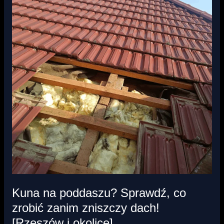
poddaszu?
Sprawdź,
co
zrobić
zanim
zniszczy
dach!
[Rzeszów
i
okolice]
Kuna na poddaszu? Sprawdź, co
zrobić zanim zniszczy dach!
[Rzeszów i okolice]