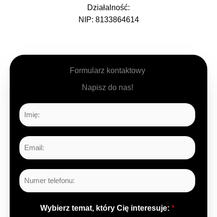
Działalność:
NIP: 8133864614
Formularz kontaktowy
Napisz do nas!
I
m
i
E
ę
m
a
L
i
i
l
c
*
Wybierz temat, który Cię interesuje:
*
z