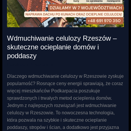
ocieplanie
domów
i
poddaszy
Wdmuchiwanie celulozy Rzeszów –
skuteczne ocieplanie domów i
poddaszy
Celuloza
/ Przez
admin
Dlaczego wdmuchiwanie celulozy w Rzeszowie zyskuje
popularność? Rosnące ceny energii sprawiają, że coraz
więcej mieszkańców Podkarpacia poszukuje
sprawdzonych i trwałych metod ocieplenia domów.
Jednym z najlepszych rozwiązań jest wdmuchiwanie
celulozy w Rzeszowie. To nowoczesna technologia,
która pozwala na szybkie i skuteczne ocieplanie
poddaszy, stropów i ścian, a dodatkowo jest przyjazna