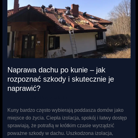
–
jak
rozpoznać
szkody
i
skutecznie
je
naprawić?
Naprawa dachu po kunie – jak
rozpoznać szkody i skutecznie je
naprawić?
Bez kategorii
/ Przez
admin
Kuny bardzo często wybierają poddasza domów jako
miejsce do życia. Ciepła izolacja, spokój i łatwy dostęp
sprawiają, że potrafią w krótkim czasie wyrządzić
poważne szkody w dachu. Uszkodzona izolacja,