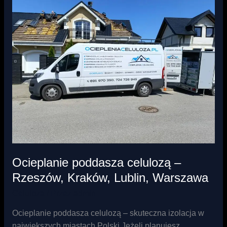
poddasza
celulozą
–
Rzeszów,
Kraków,
Lublin,
Warszawa
Ocieplanie poddasza celulozą –
Rzeszów, Kraków, Lublin, Warszawa
Celuloza
/ Przez
admin
Ocieplanie poddasza celulozą – skuteczna izolacja w
największych miastach Polski Jeżeli planujesz