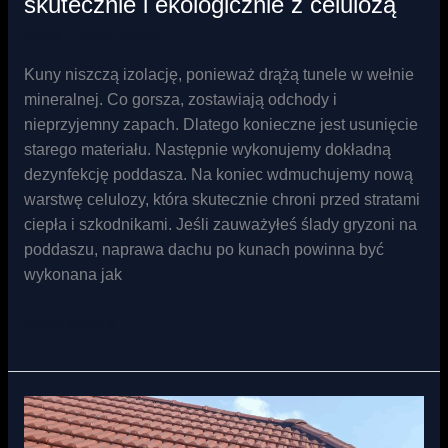
skutecznie i ekologicznie z celulozą
Kuny
/ Przez
admin
Kuny niszczą izolację, ponieważ drążą tunele w wełnie
mineralnej. Co gorsza, zostawiają odchody i
nieprzyjemny zapach. Dlatego konieczne jest usunięcie
starego materiału. Następnie wykonujemy dokładną
dezynfekcję poddasza. Na koniec wdmuchujemy nową
warstwę celulozy, która skutecznie chroni przed stratami
ciepła i szkodnikami. Jeśli zauważyłeś ślady gryzoni na
poddaszu, naprawa dachu po kunach powinna być
wykonana jak
Read More »
Kuna
na