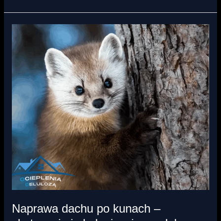
Naprawa
dachu
po
kunach
–
skutecznie
i
ekologicznie
z
celulozą
Naprawa dachu po kunach –