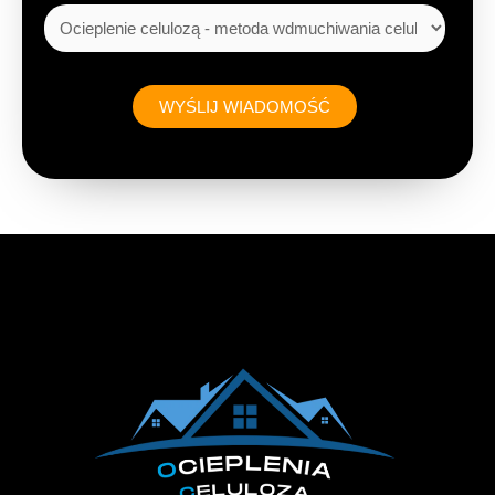
b
y
*
WYŚLIJ WIADOMOŚĆ