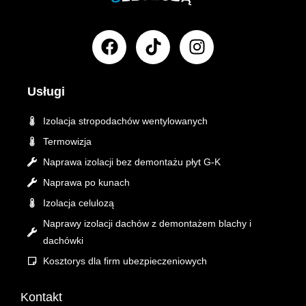
F
T
I
a
i
n
c
k
s
e
t
t
Usługi
b
o
a
o
k
g
Izolacja stropodachów wentylowanych
o
r
Termowizja
k
a
Naprawa izolacji bez demontażu płyt G-K
m
Naprawa po kunach
Izolacja celulozą
Naprawy izolacji dachów z demontażem blachy i
dachówki
Kosztorys dla firm ubezpieczeniowych
Kontakt