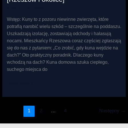
Kuny
/ Przez
admin
Wstęp: Kuny to z pozoru niewinne zwierzęta, które
potrafią narobić wielu szkód – szczególnie na poddaszu.
Uszkadzają izolację, zostawiają odchody i hałasują
nocami. Mieszkańcy Rzeszowa coraz częściej zgłaszają
się do nas z pytaniem: „Co zrobić, gdy kuna wejdzie na
dach?” Oto praktyczny poradnik. Dlaczego kuny
wchodzą na dach? Kuna domowa szuka ciepłego,
suchego miejsca do
Read More »
1
2
…
4
Następny
→