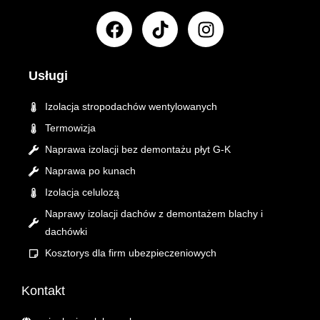
F
T
I
a
i
n
c
k
s
e
t
t
Usługi
b
o
a
o
k
g
Izolacja stropodachów wentylowanych
o
r
Termowizja
k
a
Naprawa izolacji bez demontażu płyt G-K
m
Naprawa po kunach
Izolacja celulozą
Naprawy izolacji dachów z demontażem blachy i
dachówki
Kosztorys dla firm ubezpieczeniowych
Kontakt