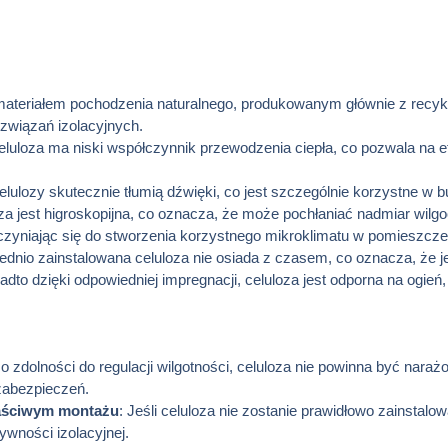
 materiałem pochodzenia naturalnego, produkowanym głównie z recykl
związań izolacyjnych.
eluloza ma niski współczynnik przewodzenia ciepła, co pozwala na e
elulozy skutecznie tłumią dźwięki, co jest szczególnie korzystne w
oza jest higroskopijna, co oznacza, że może pochłaniać nadmiar wilgo
yczyniając się do stworzenia korzystnego mikroklimatu w pomieszcze
ednio zainstalowana celuloza nie osiada z czasem, co oznacza, że je
adto dzięki odpowiedniej impregnacji, celuloza jest odporna na ogień, 
 zdolności do regulacji wilgotności, celuloza nie powinna być nara
abezpieczeń.
łaściwym montażu
: Jeśli celuloza nie zostanie prawidłowo zainstalowa
ywności izolacyjnej.