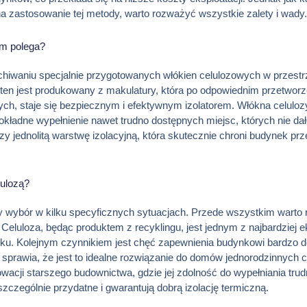
 zastosowanie tej metody, warto rozważyć wszystkie zalety i wady.
ym polega?
iwaniu specjalnie przygotowanych włókien celulozowych w przestrze
 ten jest produkowany z makulatury, która po odpowiednim przetworze
ch, staje się bezpiecznym i efektywnym izolatorem. Włókna celu
ładne wypełnienie nawet trudno dostępnych miejsc, których nie dało
rzy jednolitą warstwę izolacyjną, która skutecznie chroni budynek prz
lulozą?
y wybór w kilku specyficznych sytuacjach. Przede wszystkim warto 
eluloza, będąc produktem z recyklingu, jest jednym z najbardziej e
ku. Kolejnym czynnikiem jest chęć zapewnienia budynkowi bardzo dob
o sprawia, że jest to idealne rozwiązanie do domów jednorodzinnych
owacji starszego budownictwa, gdzie jej zdolność do wypełniania trud
szczególnie przydatne i gwarantują dobrą izolację termiczną.