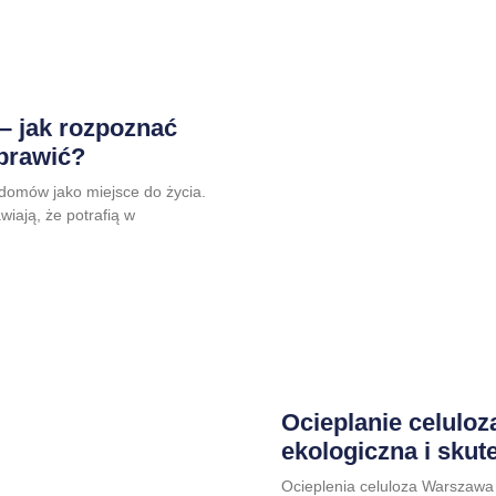
– jak rozpoznać
aprawić?
domów jako miejsce do życia.
awiają, że potrafią w
Ocieplanie celulo
ekologiczna i skut
Ocieplenia celuloza Warszaw