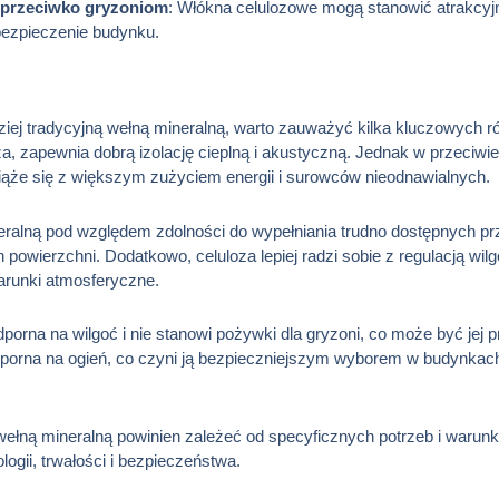
 przeciwko gryzoniom
: Włókna celulozowe mogą stanowić atrakcyjn
bezpieczenie budynku.
ziej tradycyjną wełną mineralną, warto zauważyć kilka kluczowych ró
za, zapewnia dobrą izolację cieplną i akustyczną. Jednak w przeciwień
wiąże się z większym zużyciem energii i surowców nieodnawialnych.
alną pod względem zdolności do wypełniania trudno dostępnych przes
powierzchni. Dodatkowo, celuloza lepiej radzi sobie z regulacją wil
runki atmosferyczne.
 odporna na wilgoć i nie stanowi pożywki dla gryzoni, co może być je
 odporna na ogień, co czyni ją bezpieczniejszym wyborem w budyn
ełną mineralną powinien zależeć od specyficznych potrzeb i warun
ogii, trwałości i bezpieczeństwa.