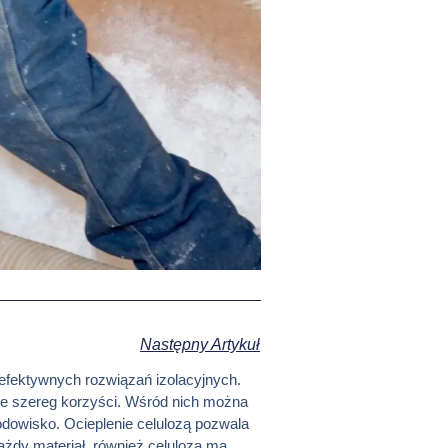
Następny Artykuł
 efektywnych rozwiązań izolacyjnych.
uje szereg korzyści. Wśród nich można
rodowisko. Ocieplenie celulozą pozwala
ażdy materiał, również celuloza ma