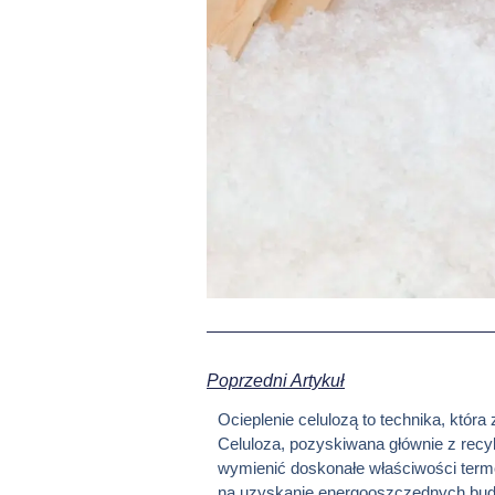
Poprzedni Artykuł
Ocieplenie celulozą to technika, któr
Celuloza, pozyskiwana głównie z recyk
wymienić doskonałe właściwości termoi
na uzyskanie energooszczędnych budyn