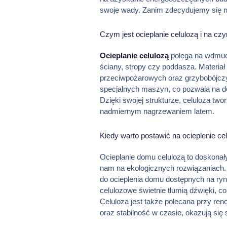
swoje wady. Zanim zdecydujemy się na
Czym jest ocieplanie celulozą i na cz
Ocieplanie celulozą
polega na wdmuch
ściany, stropy czy poddasza. Materiał
przeciwpożarowych oraz grzybobójczy
specjalnych maszyn, co pozwala na dok
Dzięki swojej strukturze, celuloza two
nadmiernym nagrzewaniem latem.
Kiedy warto postawić na ocieplenie ce
Ocieplanie domu celulozą to doskonał
nam na ekologicznych rozwiązaniach. C
do ocieplenia domu dostępnych na ryn
celulozowe świetnie tłumią dźwięki, c
Celuloza jest także polecana przy ren
oraz stabilność w czasie, okazują się 