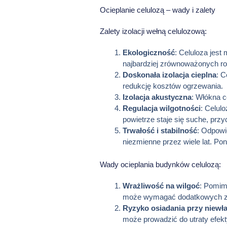
Ocieplanie celulozą – wady i zalety
Zalety izolacji wełną celulozową:
Ekologiczność
: Celuloza jest
najbardziej zrównoważonych ro
Doskonała izolacja cieplna
: C
redukcję kosztów ogrzewania.
Izolacja akustyczna
: Włókna c
Regulacja wilgotności
: Celul
powietrze staje się suche, prz
Trwałość i stabilność
: Odpowi
niezmienne przez wiele lat. Pon
Wady ocieplania budynków celulozą:
Wrażliwość na wilgoć
: Pomimo
może wymagać dodatkowych z
Ryzyko osiadania przy niew
może prowadzić do utraty efekt