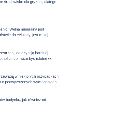
e środowisko dla gryzoni, dlatego
żnic. Wełna mineralna jest
stwie do celulozy, jest mniej
trzeni, co czyni ją bardziej
gotności, co może być istotne w
j przewagą w niektórych przypadkach.
kach o podwyższonych wymaganiach
ków budynku, jak również od