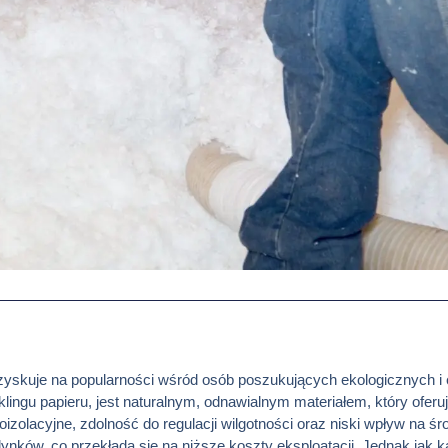
a zyskuje na popularności wśród osób poszukujących ekologicznych i
lingu papieru, jest naturalnym, odnawialnym materiałem, który ofer
zolacyjne, zdolność do regulacji wilgotności oraz niski wpływ na ś
ków, co przekłada się na niższe koszty eksploatacji. Jednak jak k