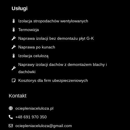
e
t
t
Usługi
b
o
a
o
k
g
Izolacja stropodachów wentylowanych
o
r
Termowizja
k
a
Naprawa izolacji bez demontażu płyt G-K
m
Naprawa po kunach
Izolacja celulozą
Naprawy izolacji dachów z demontażem blachy i
dachówki
Kosztorys dla firm ubezpieczeniowych
Kontakt
ociepleniaceluloza.pl
+48 691 970 350
ociepleniaceluloza@gmail.com