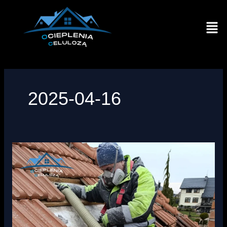
Przejdź
do
Men
treści
2025-04-16
Wdmuchiwanie
celulozy