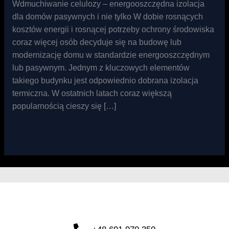
Wdmuchiwanie celulozy – energooszczędna izolacja
dla domów pasywnych i nie tylko W dobie rosnących
kosztów energii i rosnącej potrzeby ochrony środowiska
coraz więcej osób decyduje się na budowę lub
modernizację domu w standardzie energooszczędnym
lub pasywnym. Jednym z kluczowych elementów
takiego budynku jest odpowiednio dobrana izolacja
termiczna. W ostatnich latach coraz większą
popularnością cieszy się […]
Read More »