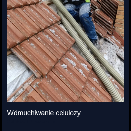
Wdmuchiwanie celulozy
Celuloza
/ Przez
admin