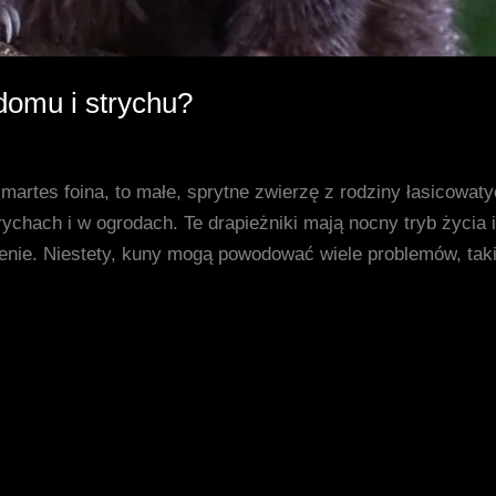
domu i strychu?
artes foina, to małe, sprytne zwierzę z rodziny łasicowaty
hach i w ogrodach. Te drapieżniki mają nocny tryb życia i 
enie. Niestety, kuny mogą powodować wiele problemów, takic