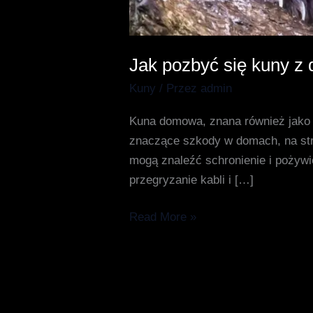
Jak pozbyć się kuny z 
Kuny
/ Przez
admin
Kuna domowa, znana również jako m
znaczące szkody w domach, na stryc
mogą znaleźć schronienie i pożywi
przegryzanie kabli i […]
Read More »