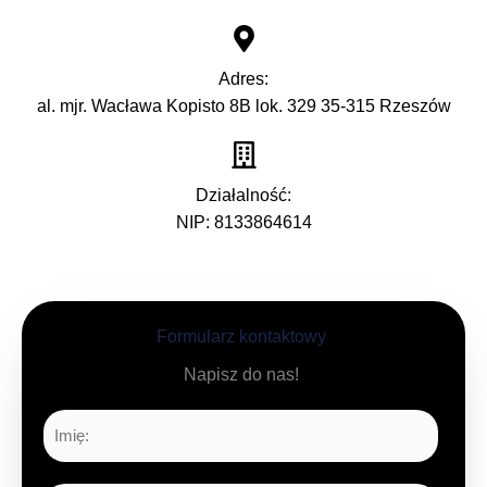
Adres:
al. mjr. Wacława Kopisto 8B lok. 329 35-315 Rzeszów
Działalność:
NIP: 8133864614
Formularz kontaktowy
Napisz do nas!
I
m
i