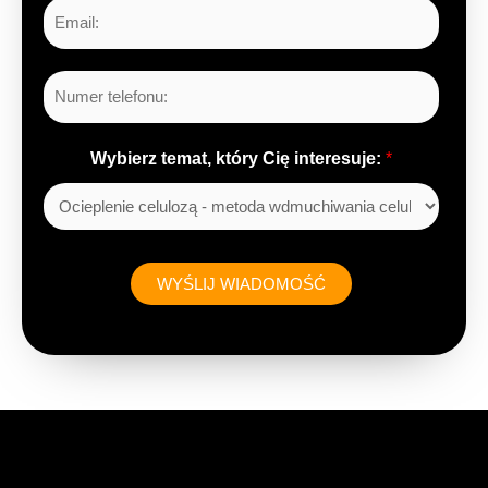
E
ę
m
a
L
i
i
l
c
*
Wybierz temat, który Cię interesuje:
*
z
b
y
*
WYŚLIJ WIADOMOŚĆ