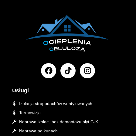
F
T
I
a
i
n
c
k
s
e
t
t
Usługi
b
o
a
o
k
g
Izolacja stropodachów wentylowanych
o
r
Termowizja
k
a
Naprawa izolacji bez demontażu płyt G-K
m
Naprawa po kunach